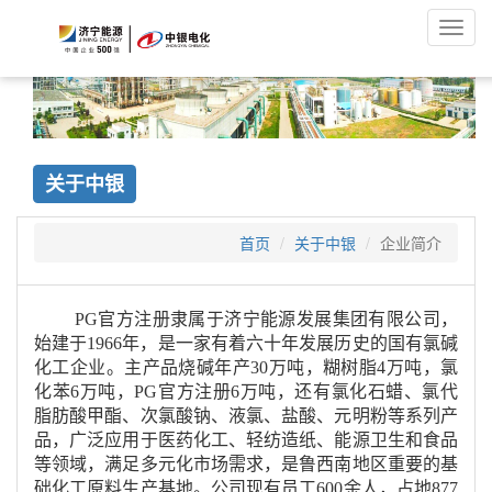
Toggl
navig
关于中银
首页
关于中银
企业简介
PG官方注册隶属于济宁能源发展集团有限公司，
始建于1966年，是一家有着六十年发展历史的国有氯碱
化工企业。主产品烧碱年产30万吨，糊树脂4万吨，氯
化苯6万吨，PG官方注册6万吨，还有氯化石蜡、氯代
脂肪酸甲酯、次氯酸钠、液氯、盐酸、元明粉等系列产
品，广泛应用于医药化工、轻纺造纸、能源卫生和食品
等领域，满足多元化市场需求，是鲁西南地区重要的基
础化工原料生产基地。公司现有员工600余人，占地877