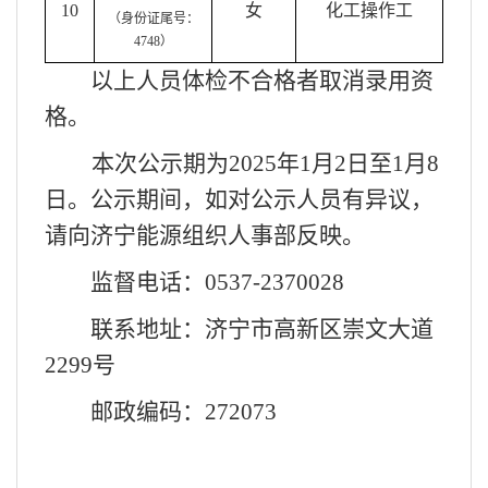
10
女
化工操作工
（身份证尾号：
4748）
以上人员体检不合格者取消录用资
格
。
本次公示期为
202
5
年
1
月
2日
至
1
月
8
日。公示期间，如对公示人员有异议，
请向
济宁能源
组织人事部反映。
监督电话：
0537-2370028
联系地址：济宁市高新区崇文大道
2299号
邮政编码：
272073