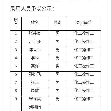
录用
人员予以公示
：
序
姓名
性别
录用岗位
号
1
张井良
男
化工操作工
2
吕士强
男
化工操作工
3
郑善喜
男
化工操作工
4
李恒
男
化工操作工
5
高洋
男
化工操作工
6
孙树飞
男
化工操作工
7
张正
男
化工操作工
8
周健
男
化工操作工
9
宋连爽
男
化工操作工
刘利娟