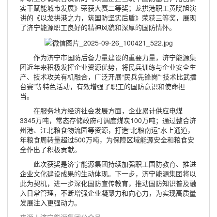
实干赋能城市发展》荣获大赛二等奖；龙拱港职工黄晓旭演
讲的《以龙拱港之力，筑国防坚实后盾》荣获三等奖，展现
了济宁能源职工良好的精神风貌和深厚的国防情怀。
作为济宁市国防后备力量建设的重要力量，济宁能源集
团近年来积极发挥企业资源优势，将民兵训练与企业安全生
产、技术攻关有机融合，广泛开展“民兵先锋岗”“技术比武擂
台赛”等特色活动，有效增强了职工的国防意识和使命担
当。
在服务地方经济社会发展方面，企业累计供应电煤
3345万吨，常态存储政府可调度煤炭100万吨；通过整合济
州港、江北粮食物流园等资源，打造“北粮南运”水上通道，
年粮食周转量超过500万吨，为保障区域能源安全和粮食安
全作出了积极贡献。
此次获奖是济宁能源集团持续加强职工国防教育、推进
企业文化建设成果的生动体现。下一步，济宁能源集团将以
此为契机，进一步深化国防宣传教育，推动国防知识普及融
入日常管理，不断增强企业凝聚力和向心力，为实现高质量
发展注入更强动力。
来源丨济宁能源集团公众号