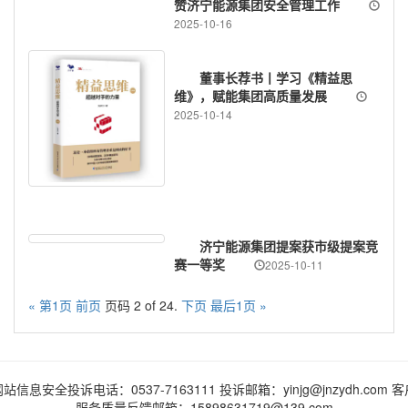
赞济宁能源集团安全管理工作
2025-10-16
董事长荐书丨学习《精益思
维》，赋能集团高质量发展
2025-10-14
济宁能源集团提案获市级提案竞
赛一等奖
2025-10-11
« 第1页
前页
页码 2 of 24.
下页
最后1页 »
站信息安全投诉电话：0537-7163111 投诉邮箱：yinjg@jnzydh.com 
服务质量反馈邮箱：15898631719@139.com