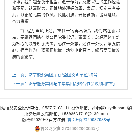
环境，我们越要勇于担当，敢于作为，总结以往的工作经验
和不足，认清形势，正确地处理好改革、发展、稳定三者关
系，以更加扎实的作风，抢抓机遇，开拓创新，锐意进取，
奋力拼搏。
“征程万里风正劲，重任千钧再出发”，我们站在新起
点，要继续团结在以公司党委书记、董事长、总经理赵华盛
为核心的领导班子周围，心往一处想，劲往一处使，增强信
心，担当作为，积聚正能量，筑梦电化百年，续写高质量发
展的新篇章。
上一页：济宁能源集团荣获“全国文明单位”称号
下一页：济宁能源集团与中集集团战略合作会议顺利举行
站信息安全投诉电话：0537-7163111 投诉邮箱：yinjg@jnzydh.com 
服务质量反馈邮箱：15898631719@139.com
版权©2020PG官方注册
|鲁ICP备2020037088号
鲁公网安备 37083002000085号