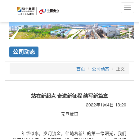
Toggl
navig
公司动态
首页
公司动态
正文
站在新起点 奋进新征程 续写新篇章
2022年1月4日 13:20
元旦献词
年华似水，岁月流金。伴随着新年的第一缕曙光，我们