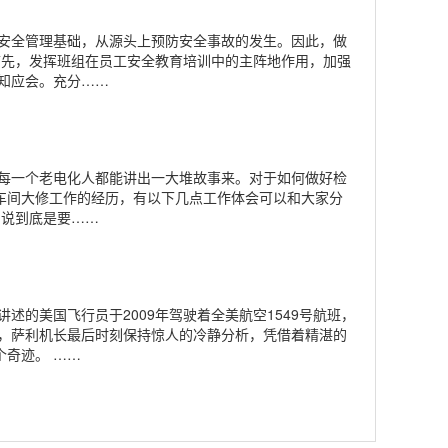
安全管理基础，从源头上预防安全事故的发生。因此，做
首先，发挥班组在员工安全教育培训中的主阵地作用，加强
知应会。充分
……
每一个老电化人都能讲出一大堆故事来。对于如何做好检
加车间大修工作的经历，有以下几点工作体会可以和大家分
的说到底是要
……
的美国飞行员于2009年驾驶着全美航空1549号航班，
，萨利机长最后时刻保持惊人的冷静分析，凭借着精湛的
个奇迹。
……