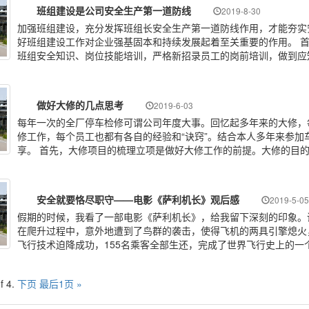
班组建设是公司安全生产第一道防线
2019-8-30
加强班组建设，充分发挥班组长安全生产第一道防线作用，才能夯实
好班组建设工作对企业强基固本和持续发展起着至关重要的作用。 
班组安全知识、岗位技能培训，严格新招录员工的岗前培训，做到应
做好大修的几点思考
2019-6-03
每年一次的全厂停车检修可谓公司年度大事。回忆起多年来的大修，
修工作，每个员工也都有各自的经验和“诀窍”。结合本人多年来参
享。 首先，大修项目的梳理立项是做好大修工作的前提。大修的目
安全就要恪尽职守——电影《萨利机长》观后感
2019-5-05
假期的时候，我看了一部电影《萨利机长》，给我留下深刻的印象。讲述
在爬升过程中，意外地遭到了鸟群的袭击，使得飞机的两具引擎熄火
飞行技术迫降成功，155名乘客全部生还，完成了世界飞行史上的一
f 4.
下页
最后1页 »