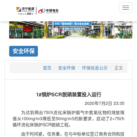
Toggl
navig
安全环保
首页
安全环保
环保信息公示
正文
1#锅炉SCR脱硝装置投入运行
2020年7月2日 23:35
为达到两台75t/h流化床锅炉烟气中氮氧化物的排放限
值从100mg/m3降低至50mg/m3的新要求，启动了2×75t/h
循环流化床锅炉SCR脱硝工程。
由于时间紧，任务重，在与中标单位签订商务合同和技