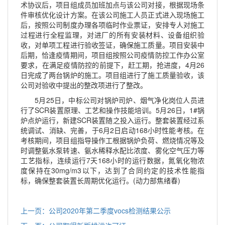
术协议后，项目组成员加班加点与该公司对接，根据现场条
件审核优化设计方案。在该公司施工人员正式进入现场施工
后，按照公司制度办理各项临时作业票证，安排专人对施工
过程进行全程监理，对进厂的所有安装材料、设备组织验
收，对单项工程进行验收签证，确保施工质量。项目安装中
后期，恰逢疫情期间，项目组按照公司疫情防控工作办公室
要求，在满足疫情防控的前提下，赶工期，抢进度，4月26
日完成了两台锅炉的施工。项目组进行了施工质量验收，该
公司对验收中提出的整改项进行了整改。
5月25日，中标公司对锅炉司炉、烟气净化岗位人员进
行了SCR装置原理、工艺和操作技能培训。5月26日，1#锅
炉点炉运行，新建SCR装置随之投入运行。整套装置经过系
统调试、消缺、完善，于6月2日启动168小时性能考核。在
考核期间，项目组指导操作工根据锅炉负荷、燃烧情况等及
时调整氨水泵转速、氨水稀释水配比浓度、雾化空气压力等
工艺指标，连续运行7天168小时的运行数据，氮氧化物浓
度保持在30mg/m3以下，达到了合同约定的技术性能指
标，确保整套装置长周期优化运行。(动力部焦绪春)
上一页：公司2020年第二季度vocs检测结果公示